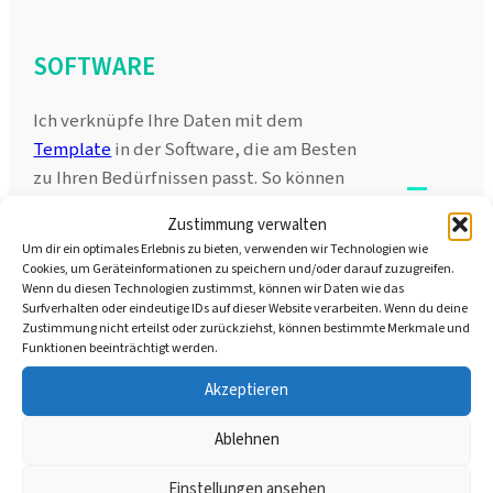
SOFTWARE
Ich verknüpfe Ihre Daten mit dem
Template
in der Software, die am Besten
=
zu Ihren Bedürfnissen passt. So können
Sie später selbst kleine Anpassungen
Zustimmung verwalten
vornehmen.(z.B.:
Plainly
/
Nexrender
)
Um dir ein optimales Erlebnis zu bieten, verwenden wir Technologien wie
Cookies, um Geräteinformationen zu speichern und/oder darauf zuzugreifen.
Wenn du diesen Technologien zustimmst, können wir Daten wie das
TAUSENDE VIDEOS
Surfverhalten oder eindeutige IDs auf dieser Website verarbeiten. Wenn du deine
Zustimmung nicht erteilst oder zurückziehst, können bestimmte Merkmale und
Funktionen beeinträchtigt werden.
Im Handumdrehen entstehen
Akzeptieren
massenweise Videos, so individuell wie
Ihre Marke. So haben Sie quasi einen
Ablehnen
Serienbrief für Videos!
Einstellungen ansehen