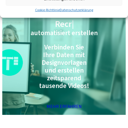
Cookie-Richtlinie
Datenschutzerklärung
M
|
automatisiert erstellen
Verbinden Sie
Ihre Daten mit
Designvorlagen
und erstellen
zeitsparend
tausende Videos!
MEHR ERFAHREN